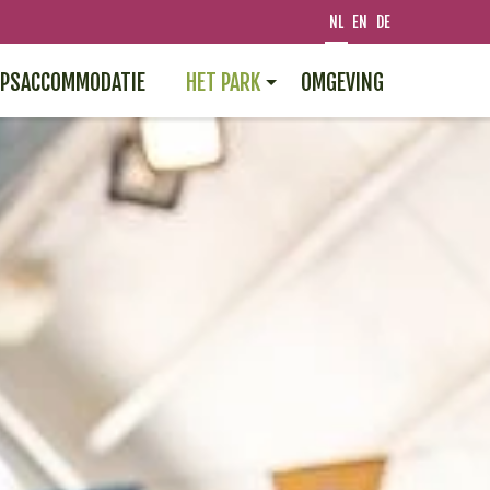
NL
EN
DE
PSACCOMMODATIE
HET PARK
OMGEVING