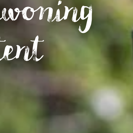
swoning
tent