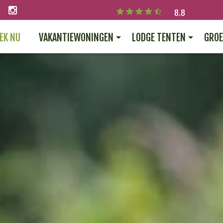
8.8
EK NU
VAKANTIEWONINGEN
LODGE TENTEN
GROE