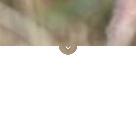
Boek nu
ch hier:
Home
Boek nu