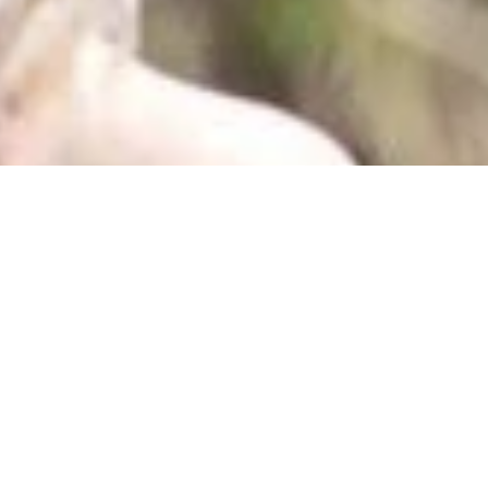
U bevindt zi
15% vroegboekkorting
ook in de
schoolvakanties