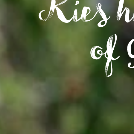
Kies h
of 